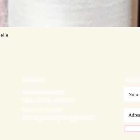
Aperçu rapide
elle
ADRESSE
RESTE
MAS SOUBRAQUES
Taillet - 66400 - FRANCE
Tel: 06 81 33 55 25
Mail :
lesjardins.depaille@gmail.com