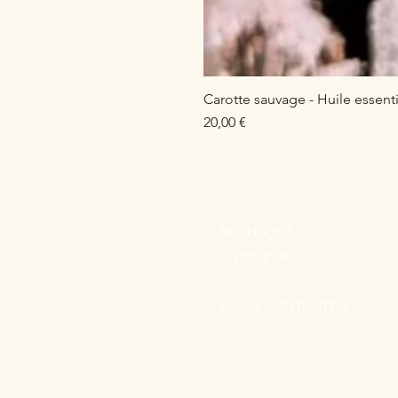
Carotte sauvage - Huile essenti
Prix
20,00 €
BOUTIQUE
A PROPOS
CGV
NOUS CONTACTER