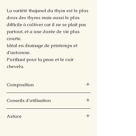
La variété thujanol du thym est le plus
doux des thyms mais aussi le plus
difficile à cultiver car il ne se plait pas
partout, et a une durée de vie plus
courte.
Idéal en drainage de printemps et
d'automne.
Purifiant pour la peau et le cuir
chevelu.
Composition
Eau issue de la distillation des
Conseils d'utilisation
sommités fleuries de Thym vulgaris à
thujanol.
Usage interne : 1 à 2 cuillère à soupe
Cet hydrolat est obtenu uniquement
Astuce
dans un verre d'eau plusieurs fois par
par distillation à la vapeur d'eau et
jour en cure pendant 3 semaines.
Vaporisez directement dans la bouche
contient un pourcentage élévé de
Usage externe : en vaporisation sur le
pour les gorges irritées et pour rafraichir
molécules aromatiques hydrosolubles