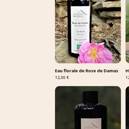
Eau florale de Rose de Damas
H
Prix
Pr
12,00 €
1