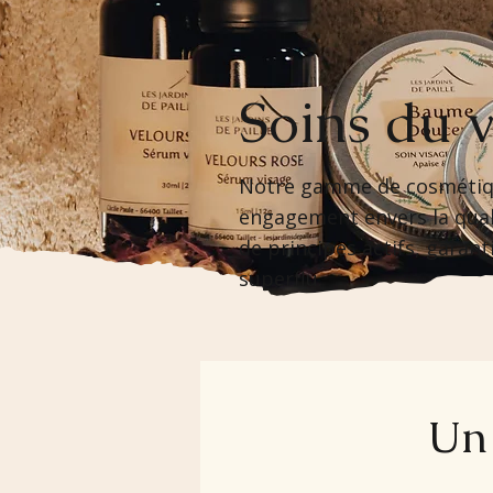
Soins du 
Notre gamme de cosmétique
engagement envers la qual
de principes actifs, garant
superflu.
Un 