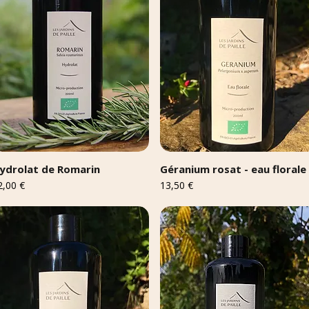
ydrolat de Romarin
Géranium rosat - eau florale
ix
Prix
2,00 €
13,50 €