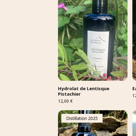
Hydrolat de Lentisque
E
Pistachier
Pr
1
Prix
12,00 €
Distillation 2025