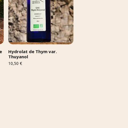
e
Hydrolat de Thym var.
Thuyanol
Prix
10,50 €