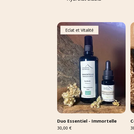
Eclat et Vitalité
Duo Essentiel - Immortelle
C
Prix
Pr
30,00 €
3