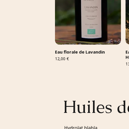
Eau florale de Lavandin
E
H
Prix
12,00 €
Pr
1
Huiles d
Hydrolat blabla