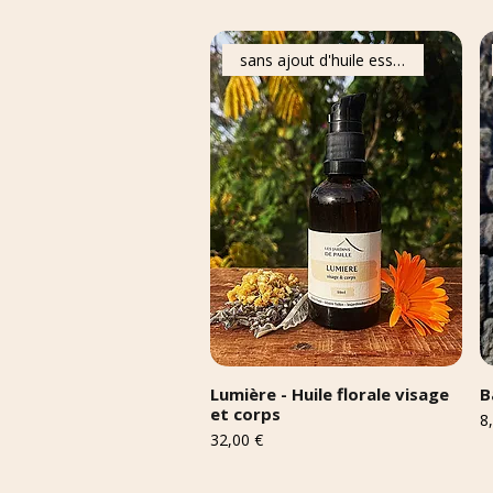
sans ajout d'huile essentielle
Lumière - Huile florale visage
B
et corps
Pr
8
Prix
32,00 €