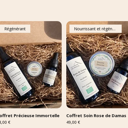
Régénérant
Nourrissant et régénérant
offret Précieuse Immortelle
Coffret Soin Rose de Damas
ix
Prix
8,00 €
49,00 €