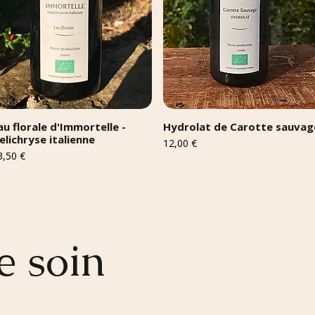
au florale d'Immortelle -
Hydrolat de Carotte sauvag
elichryse italienne
Prix
12,00 €
ix
3,50 €
e soin