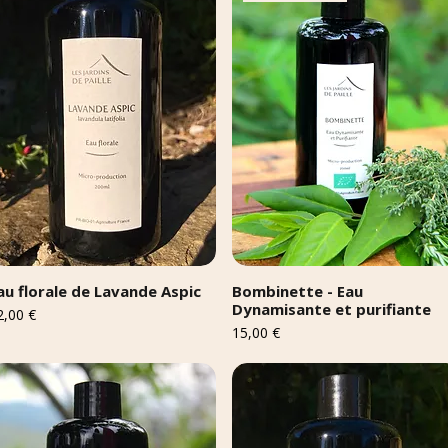
au florale de Lavande Aspic
Bombinette - Eau
Dynamisante et purifiante
ix
2,00 €
Prix
15,00 €