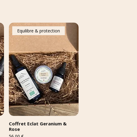
Equilibre & protection
Coffret Eclat Geranium &
Rose
Prix
56,00 €