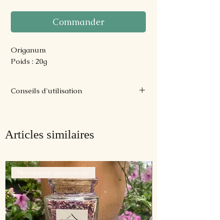
Commander
Origanum
Poids : 20g
Conseils d'utilisation
En infusions pour soutenir l'organisme
pendant la saison froide et en
assaisonnement culinaire.
Articles similaires
Nouveauté gourmande