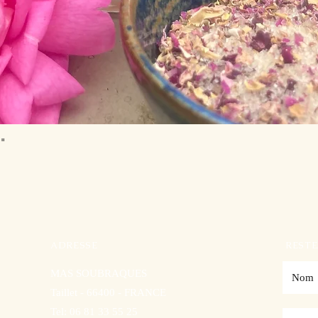
Aperçu rapide
s"
ADRESSE
RESTE
MAS SOUBRAQUES
Taillet - 66400 - FRANCE
Tel: 06 81 33 55 25