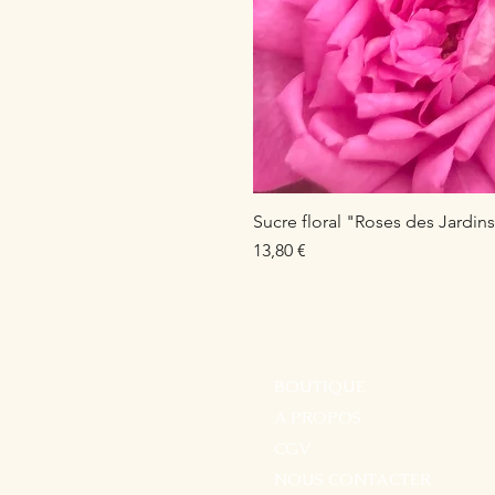
Sucre floral "Roses des Jardin
Prix
13,80 €
BOUTIQUE
A PROPOS
CGV
NOUS CONTACTER