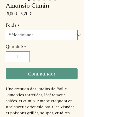
Amansio Cumin
Prix
Prix
 8,00 € 
5,20 €
original
promotionnel
Poids
*
Quantité
*
Commander
Une création des Jardins de Paille
: amandes torréfiées, légèrement
salées, et cumin. Amène croquant et
une saveur orientale pour les viandes
et poissons grillés, soupes, crudités,