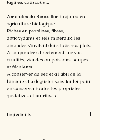
tagines, couscous ...
Amandes du Roussillon
toujours en
agriculture biologique.
Riches en protéines, fibres,
antioxydants et sels mineraux, les
amandes s'invitent dans tous vos plats.
A saupoudrer directement sur vos
crudités, viandes ou poissons, soupes
et féculents ...
A conserver au sec et à l'abri de la
lumière et à deguster sans tarder pour
en conserver toutes les proprietés
gustatives et nutritives.
Ingrédients
Amandes
torréfiées du roussillon, sel,
cumin en poudre.
100% issus de l'agriculture biologique.