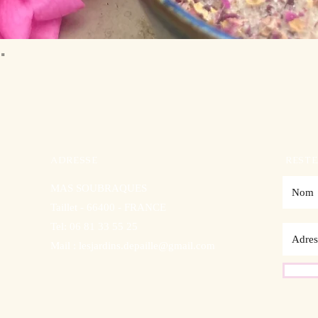
Aperçu rapide
s"
ADRESSE
RESTE
MAS SOUBRAQUES
Taillet - 66400 - FRANCE
Tel: 06 81 33 55 25
Mail :
lesjardins.depaille@gmail.com