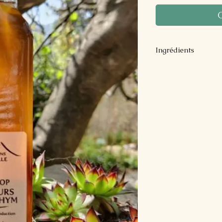
Ingrédients
Eau, sucre de cann
thuyanol)*
*issus de l'agricul
A conserver à l'abri
ouverture.
Volume : 25 cl