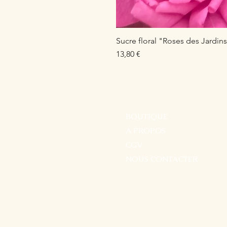
Sucre floral "Roses des Jardin
Prix
13,80 €
BOUTIQUE
A PROPOS
CGV
NOUS CONTACTER